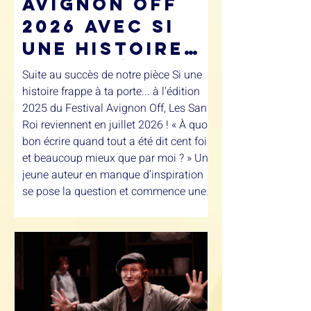
Avignon Off
2026 avec Si
une histoire
frappe à ta
Suite au succès de notre pièce Si une
porte...
histoire frappe à ta porte... à l'édition
2025 du Festival Avignon Off, Les Sans
Roi reviennent en juillet 2026 ! « À quoi
bon écrire quand tout a été dit cent fois
et beaucoup mieux que par moi ? » Un
jeune auteur en manque d’inspiration
se pose la question et commence une
enquête à travers le temps. En partant
des histoires d’aujourd’hui (Harry
Potter, Naruto…), il voyage jusqu’à
l’origine de l’écriture, et même au-delà.
Sur sa route il