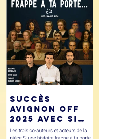
Succès
Avignon Off
2025 avec Si
une histoire
Les trois co-auteurs et acteurs de la
frappe à ta
pièce Si une histoire frappe à ta porte...