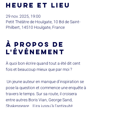
Heure et lieu
29 nov. 2025, 19:00
Petit Théâtre de Houlgate, 10 Bd de Saint-
Philbert, 14510 Houlgate, France
À propos de
l'événement
À quoi bon écrire quand tout a été dit cent 
fois et beaucoup mieux que par moi ?
 Un jeune auteur en manque d’inspiration se 
pose la question et commence une enquête à 
travers le temps. Sur sa route, il croisera 
entre autres Boris Vian, George Sand, 
Shakespeare… Il ira jusqu’à l’antiquité 
grecque… Jusqu’à la grotte Chauvet.
 Il pose une question simple : « Comment 